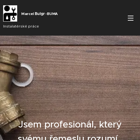
Marcel
Bu
lgr
BUMA
-
Instalatérské práce
Jsem profesionál, který
svému řemeslu rozumí.