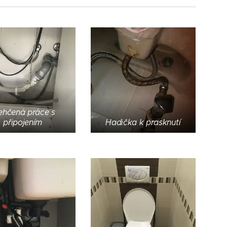
ehčená práce s
připojením
Hadička k prasknutí