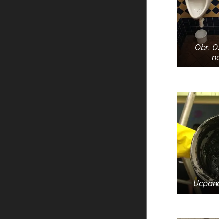
Obr. 02
n
Ucpaná