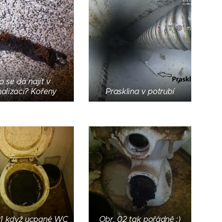
o se dá najít v
alizaci? Kořeny
Prasklina v potrubí
01 když ucpané WC
Obr. 02 tak pořádně :)