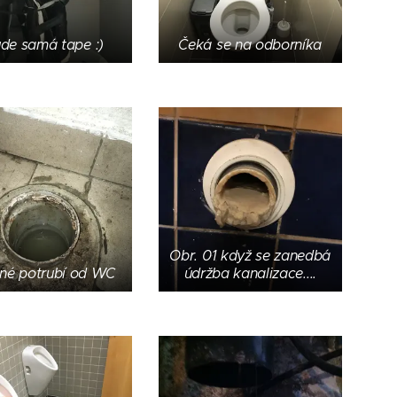
de samá tape :)
Čeká se na odborníka
Obr. 01 když se zanedbá
né potrubí od WC
údržba kanalizace....