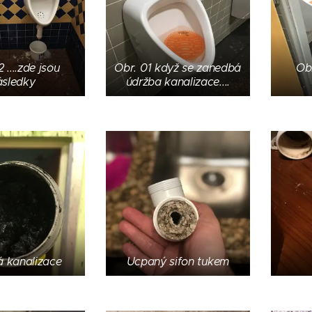
 ....zde jsou
Obr. 01 když se zanedbá
Obr
ásledky
údržba kanalizace....
 kanalizace
Ucpaný sifon tukem