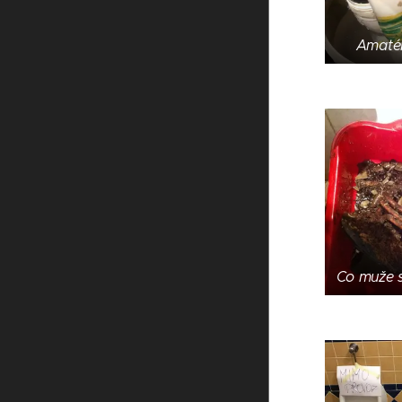
Amaté
Co muže sk