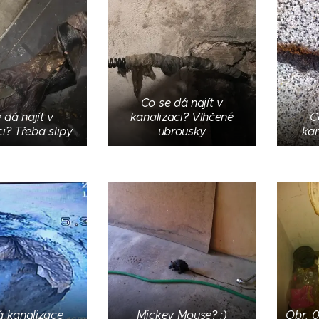
Co se dá najít v
 dá najít v
kanalizaci? Vlhčené
C
i? Třeba slipy
ubrousky
kan
 kanalizace
Mickey Mouse? :)
Obr. 