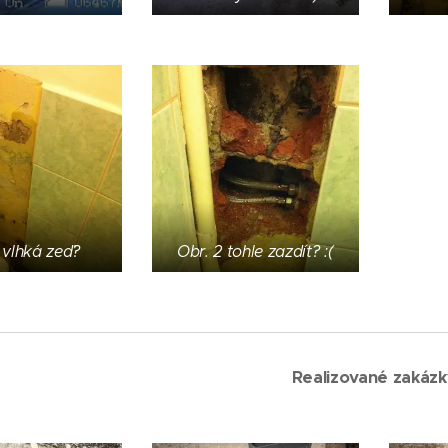
 vlhká zeď?
Obr. 2 tohle zazdít? :(
Realizované zakázk