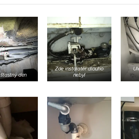
Zde instalatér dlouho
Ul
šťastný den
nebyl