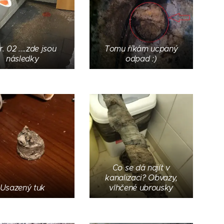
. 02 ....zde jsou
Tomu říkám ucpaný
následky
odpad :)
Co se dá najít v
kanalizaci? Obvazy,
Usazený tuk
vlhčené ubrousky