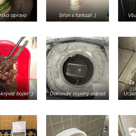
rská oprava
Sifon s fantazií :)
Všu
rývat bojler :)
Dokonale ucpaný odpad
Ucpa