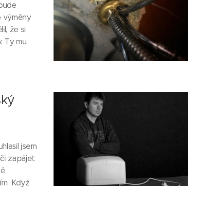
 bude
do výměny
l, že si
y. Ty mu
ský
hlasil jsem
či zapájet
mě
ím. Když