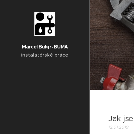
Marcel
Bu
lgr
BUMA
-
Instalatérské práce
Jak js
12.01.2019