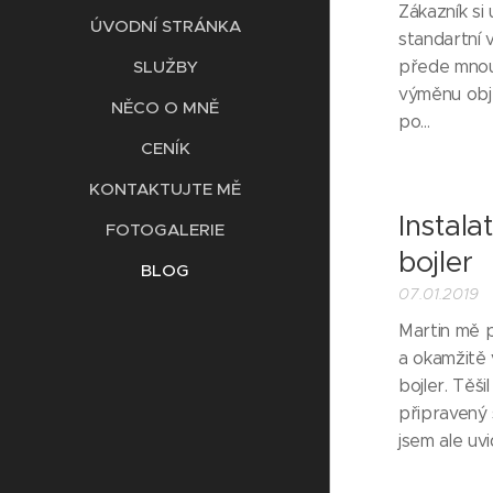
Zákazník si
ÚVODNÍ STRÁNKA
standartní 
SLUŽBY
přede mnou j
výměnu obje
NĚCO O MNĚ
po...
CENÍK
KONTAKTUJTE MĚ
Instala
FOTOGALERIE
bojler
BLOG
07.01.2019
Martin mě p
a okamžitě 
bojler. Těš
připravený 
jsem ale uvid