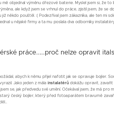
 u mě objednal výměnu dřezové baterie. Myslel jsem si, že to
výměna, ale když jsem se vrhnul do práce, zjistil jsem, že se 
iž někdo pouštěl. :( Podezříval jsem zákazníka, ale ten mi sděli
dnal u nějaké firmy a ta mu poslala dva odborníky instalatér
térské práce.....proč nelze opravit ital
ožádal, abych k němu přijel nafotit jak se opravuje bojler. Sou
instalatérů
vyrazil. Jako jeden z mála
dokážu opravit, zavařit 
il jsem se, jak předvedu své umění. Očekával jsem, že má pro 
starý český bojler, který před fotoaparátem bravurně zavař
ěl...