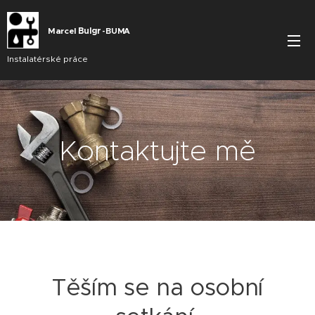
Marcel
Bu
lgr
BUMA
-
Instalatérské práce
Kontaktujte mě
Těším se na osobní