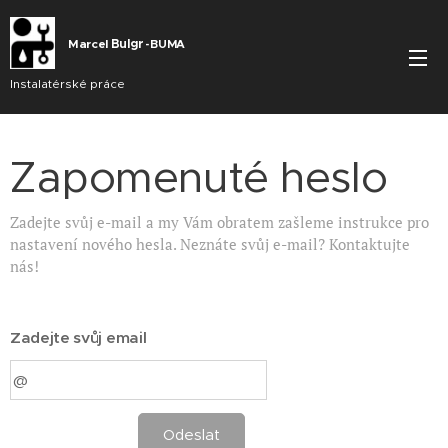
Marcel
Bu
lgr
BUMA
-
Instalatérské práce
Zapomenuté heslo
Zadejte svůj e-mail a my Vám obratem zašleme instrukce pro
nastavení nového hesla. Neznáte svůj e-mail? Kontaktujte
nás!
Zadejte svůj email
Odeslat