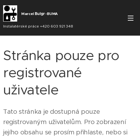
Marcel
Bu
lgr
BUMA
-
Instalatérské práce +420 603 921 348
Stránka pouze pro
registrované
uživatele
Tato stránka je dostupná pouze
registrovaným uživatelům. Pro zobrazení
jejího obsahu se prosím přihlaste, nebo si